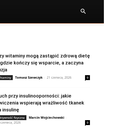
zy witaminy mogą zastąpić zdrową dietę
 gdzie kończy się wsparcie, a zaczyna
uzja
Tomasz Szewczyk
-
21 czerwca, 2026
itaminy
0
uch przy insulinooporności: jakie
wiczenia wspierają wrażliwość tkanek
a insulinę
Marcin Wojciechowski
-
ktywność fizyczna
 czerwca, 2026
0