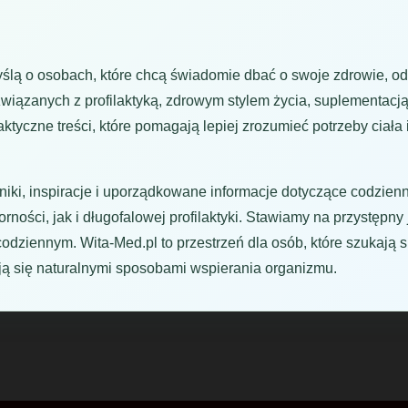
yślą o osobach, które chcą świadomie dbać o swoje zdrowie, o
wiązanych z profilaktyką, zdrowym stylem życia, suplementacją
tyczne treści, które pomagają lepiej zrozumieć potrzeby ciał
iki, inspiracje i uporządkowane informacje dotyczące codzienn
ości, jak i długofalowej profilaktyki. Stawiamy na przystępny j
codziennym. Wita-Med.pl to przestrzeń dla osób, które szukaj
ują się naturalnymi sposobami wspierania organizmu.