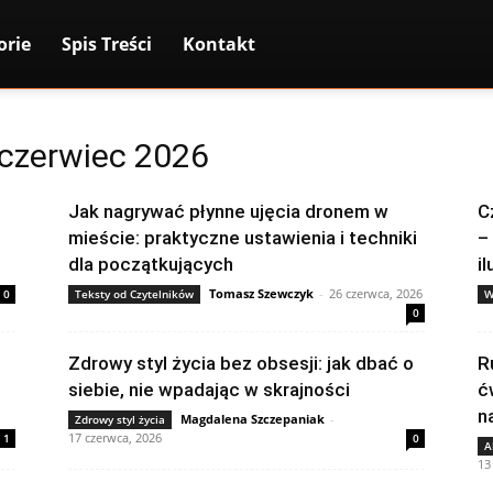
orie
Spis Treści
Kontakt
czerwiec 2026
Jak nagrywać płynne ujęcia dronem w
C
mieście: praktyczne ustawienia i techniki
–
dla początkujących
il
Tomasz Szewczyk
-
26 czerwca, 2026
0
Teksty od Czytelników
W
0
Zdrowy styl życia bez obsesji: jak dbać o
R
siebie, nie wpadając w skrajności
ć
n
Magdalena Szczepaniak
-
Zdrowy styl życia
17 czerwca, 2026
1
0
A
13