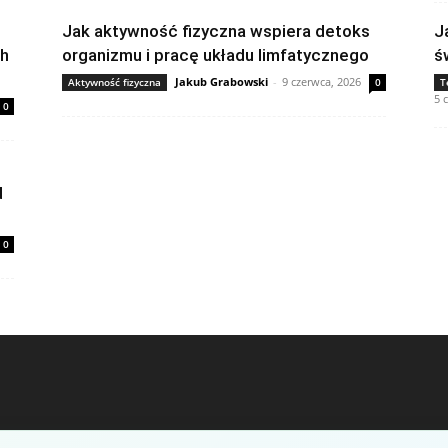
Jak aktywność fizyczna wspiera detoks
J
ch
organizmu i pracę układu limfatycznego
ś
Jakub Grabowski
-
9 czerwca, 2026
Aktywność fizyczna
0
T
5 
0
d
0