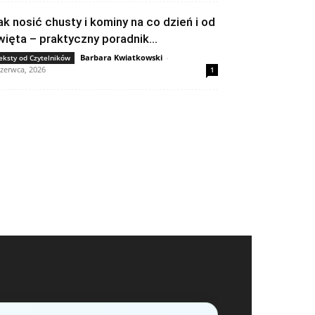
ak nosić chusty i kominy na co dzień i od
więta – praktyczny poradnik...
Barbara Kwiatkowski
-
eksty od Czytelników
czerwca, 2026
1