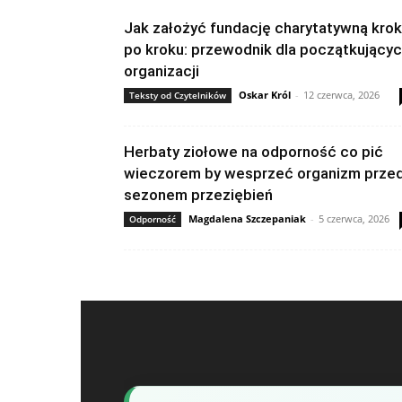
Jak założyć fundację charytatywną krok
po kroku: przewodnik dla początkujący
organizacji
Oskar Król
-
12 czerwca, 2026
Teksty od Czytelników
Herbaty ziołowe na odporność co pić
wieczorem by wesprzeć organizm prze
sezonem przeziębień
Magdalena Szczepaniak
-
5 czerwca, 2026
Odporność