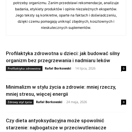
potrzeby organizmu. Zanim przedstawi rekomendacje, analizuje
badania, etykiety produktów i opinie niezależnych ekspertów.
Jego teksty są konkretne, oparte na faktach i doświadczeniu,
dzięki czemu pomagają uniknąć zbędnych, kosztownych i
nieskutecznych suplementów.
Profilaktyka zdrowotna u dzieci: jak budować silny
organizm bez przegrzewania i nadmiaru leków
Rafał Borkowski
-
14 lipca, 2026
Profilaktyka zdrowotna
0
Minimalizm w stylu życia a zdrowie: mniej rzeczy,
mniej stresu, więcej energii
Rafał Borkowski
-
24 maja, 2026
Zdrowy styl życia
0
Czy dieta antyoksydacyjna może spowolnić
starzenie: najbogatsze w przeciwutleniacze