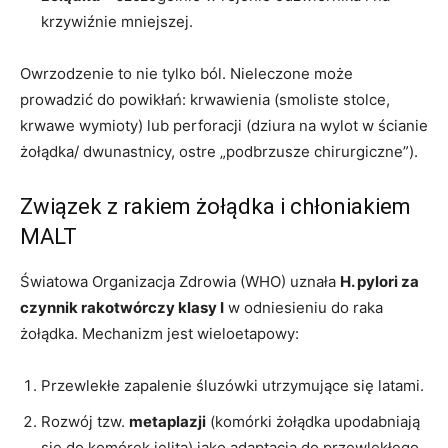
krzywiźnie mniejszej.
Owrzodzenie to nie tylko ból. Nieleczone może
prowadzić do powikłań: krwawienia (smoliste stolce,
krwawe wymioty) lub perforacji (dziura na wylot w ścianie
żołądka/ dwunastnicy, ostre „podbrzusze chirurgiczne”).
Związek z rakiem żołądka i chłoniakiem
MALT
Światowa Organizacja Zdrowia (WHO) uznała
H. pylori za
czynnik rakotwórczy klasy I
w odniesieniu do raka
żołądka. Mechanizm jest wieloetapowy:
Przewlekłe zapalenie śluzówki utrzymujące się latami.
Rozwój tzw.
metaplazji
(komórki żołądka upodabniają
się do komórek jelita) jako adaptacja do przewlekłego