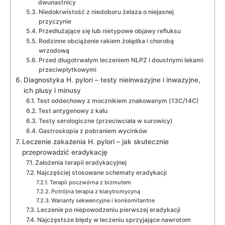
dwunastnicy
Niedokrwistość z niedoboru żelaza o niejasnej
przyczynie
Przedłużające się lub nietypowe objawy refluksu
Rodzinne obciążenie rakiem żołądka i chorobą
wrzodową
Przed długotrwałym leczeniem NLPZ i doustnymi lekami
przeciwpłytkowymi
Diagnostyka H. pylori – testy nieinwazyjne i inwazyjne,
ich plusy i minusy
Test oddechowy z mocznikiem znakowanym (13C/14C)
Test antygenowy z kału
Testy serologiczne (przeciwciała w surowicy)
Gastroskopia z pobraniem wycinków
Leczenie zakażenia H. pylori – jak skutecznie
przeprowadzić eradykację
Założenia terapii eradykacyjnej
Najczęściej stosowane schematy eradykacji
Terapii poczwórna z bizmutem
Potrójna terapia z klarytromycyną
Warianty sekwencyjne i konkomitantne
Leczenie po niepowodzeniu pierwszej eradykacji
Najczęstsze błędy w leczeniu sprzyjające nawrotom