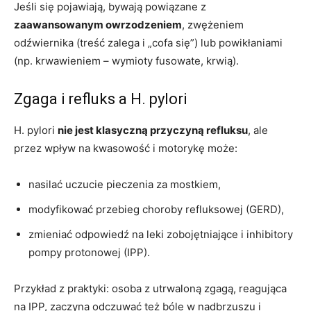
Jeśli się pojawiają, bywają powiązane z
zaawansowanym owrzodzeniem
, zwężeniem
odźwiernika (treść zalega i „cofa się”) lub powikłaniami
(np. krwawieniem – wymioty fusowate, krwią).
Zgaga i refluks a H. pylori
H. pylori
nie jest klasyczną przyczyną refluksu
, ale
przez wpływ na kwasowość i motorykę może:
nasilać uczucie pieczenia za mostkiem,
modyfikować przebieg choroby refluksowej (GERD),
zmieniać odpowiedź na leki zobojętniające i inhibitory
pompy protonowej (IPP).
Przykład z praktyki: osoba z utrwaloną zgagą, reagująca
na IPP, zaczyna odczuwać też bóle w nadbrzuszu i