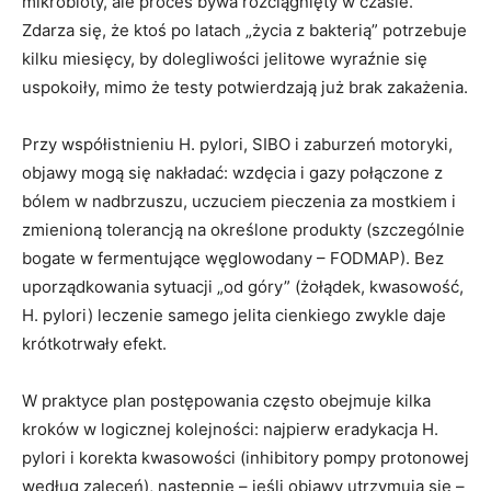
mikrobioty, ale proces bywa rozciągnięty w czasie.
Zdarza się, że ktoś po latach „życia z bakterią” potrzebuje
kilku miesięcy, by dolegliwości jelitowe wyraźnie się
uspokoiły, mimo że testy potwierdzają już brak zakażenia.
Przy współistnieniu H. pylori, SIBO i zaburzeń motoryki,
objawy mogą się nakładać: wzdęcia i gazy połączone z
bólem w nadbrzuszu, uczuciem pieczenia za mostkiem i
zmienioną tolerancją na określone produkty (szczególnie
bogate w fermentujące węglowodany – FODMAP). Bez
uporządkowania sytuacji „od góry” (żołądek, kwasowość,
H. pylori) leczenie samego jelita cienkiego zwykle daje
krótkotrwały efekt.
W praktyce plan postępowania często obejmuje kilka
kroków w logicznej kolejności: najpierw eradykacja H.
pylori i korekta kwasowości (inhibitory pompy protonowej
według zaleceń), następnie – jeśli objawy utrzymują się –