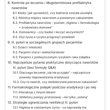
Kontrola po leczeniu i długoterminowa profilaktyka
nawrotów
Kiedy i jak sprawdzić, czy bakteria została usunięta
Różnica między nawrotem a ponownym zakażeniem
Profilaktyka nawrotów – poziom „higiena + farmakologia
+ środowisko domowe”
Domownicy – czy badać i leczyć wszystkich?
Styl życia a ryzyko progresji i powikłań
H. pylori w szczególnych grupach pacjentów
Dzieci i młodzież
Pacjenci starsi i wielochorobowi
Pacjenci z podwyższonym ryzykiem raka żołądka
Najczęstsze pytania praktyczne dotyczące nawrotów
H. pylori (bez formuły Q&A)
Dlaczego leczenie „się nie przyjęło” – najczęstsze
powody niepowodzenia eradykacji
Czy to nawrót, czy niedoleczone pierwsze zakażenie?
Farmakologiczne pułapki podczas eradykacji i po niej
Interakcje z innymi lekami
Inhibitory pompy protonowej – nie tylko „osłona”
Strategie ograniczania reinfekcji H. pylori
Higiena w codziennym życiu – co naprawdę ma