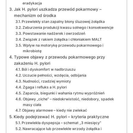
eradykacja
Jak H. pylori uszkadza przewód pokarmowy –
mechanizm od środka
Przewlekły stan zapalny błony śluzowej żołądka
Zaburzenia produkcji kwasu solnego i konsekwencje
Powstawanie nadżerek i owrzodzeń
Związek z rakiem żołądka i chłoniakiem MALT
Wpływ na motorykę przewodu pokarmowego i
mikrobiotę
Typowe objawy z przewodu pokarmowego przy
zakażeniu H. pylori
Ból i dyskomfort w nadbrzuszu
Uczucie pełności, wzdęcia, odbijania
Nudności, rzadziej wymioty
Zgaga i refluks a H. pylori
Zaparcia, biegunki i wahania rytmu wypróżnień
Objawy „ciche” – niedokrwistość, niedobory, spadek
masy ciała
Objawy alarmowe – kiedy nie zwlekać
Kiedy podejrzewać H. pylori – kryteria praktyczne
Przewlekła dyspepsja – schemat „3 miesięcy”
Nawracające lub przewlekłe wrzody żołądka i