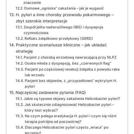
znaczenie
Domowe „ogniska” zakażenia – jak je wygasić
H. pylori a inne choroby przewodu pokarmowego –
zbyt szerokie interpretacje
Zespół jelita nadwrażliwego (IBS) i dyspepsja
czynnościowa
Refluks żołądkowo-przełykowy (GERD)
Praktyczne scenariusze kliniczne – jak układać
strategię
Pacjent z chorobą wrzodową nawracającą przy NLPZ
Osoba młoda z dyspepsją, bez „czerwonych flag”
Pacjent po częściowej resekcji żołądka z powodu raka
lub wrzodu
Pacjent bez objawów, z „przypadkowo” wykrytym H.
pylori
Najczęściej zadawane pytania (FAQ)
Jakie są typowe objawy zakażenia Helicobacter pylori?
Jak skutecznie zdiagnozować Helicobacter pylori –
który test wybrać?
Na czym polega eradykacja H. pylori i czym się różni
terapia potrójna od poczwórnej?
Dlaczego Helicobacter pylori często „wraca” po
leczeniu?