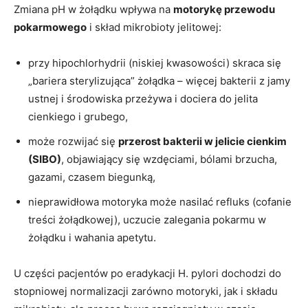
Zmiana pH w żołądku wpływa na
motorykę przewodu
pokarmowego
i skład mikrobioty jelitowej:
przy hipochlorhydrii (niskiej kwasowości) skraca się
„bariera sterylizująca” żołądka – więcej bakterii z jamy
ustnej i środowiska przeżywa i dociera do jelita
cienkiego i grubego,
może rozwijać się
przerost bakterii w jelicie cienkim
(SIBO)
, objawiający się wzdęciami, bólami brzucha,
gazami, czasem biegunką,
nieprawidłowa motoryka może nasilać refluks (cofanie
treści żołądkowej), uczucie zalegania pokarmu w
żołądku i wahania apetytu.
U części pacjentów po eradykacji H. pylori dochodzi do
stopniowej normalizacji zarówno motoryki, jak i składu