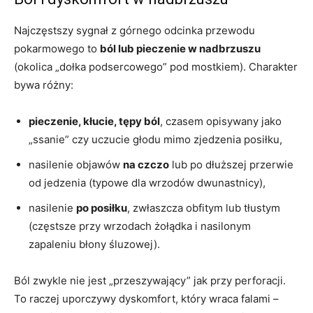
Najczęstszy sygnał z górnego odcinka przewodu
pokarmowego to
ból lub pieczenie w nadbrzuszu
(okolica „dołka podsercowego” pod mostkiem). Charakter
bywa różny:
pieczenie, kłucie, tępy ból
, czasem opisywany jako
„ssanie” czy uczucie głodu mimo zjedzenia posiłku,
nasilenie objawów
na czczo
lub po dłuższej przerwie
od jedzenia (typowe dla wrzodów dwunastnicy),
nasilenie
po posiłku
, zwłaszcza obfitym lub tłustym
(częstsze przy wrzodach żołądka i nasilonym
zapaleniu błony śluzowej).
Ból zwykle nie jest „przeszywający” jak przy perforacji.
To raczej uporczywy dyskomfort, który wraca falami –