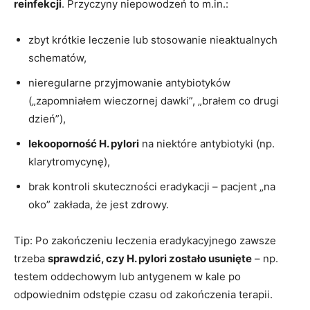
reinfekcji
. Przyczyny niepowodzeń to m.in.:
zbyt krótkie leczenie lub stosowanie nieaktualnych
schematów,
nieregularne przyjmowanie antybiotyków
(„zapomniałem wieczornej dawki”, „brałem co drugi
dzień”),
lekooporność H. pylori
na niektóre antybiotyki (np.
klarytromycynę),
brak kontroli skuteczności eradykacji – pacjent „na
oko” zakłada, że jest zdrowy.
Tip: Po zakończeniu leczenia eradykacyjnego zawsze
trzeba
sprawdzić, czy H. pylori zostało usunięte
– np.
testem oddechowym lub antygenem w kale po
odpowiednim odstępie czasu od zakończenia terapii.