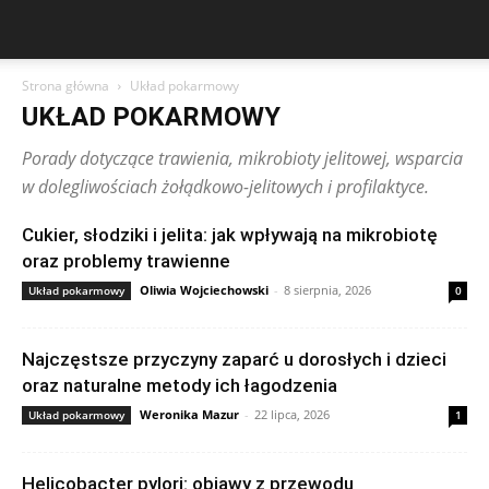
Strona główna
Układ pokarmowy
UKŁAD POKARMOWY
Porady dotyczące trawienia, mikrobioty jelitowej, wsparcia
w dolegliwościach żołądkowo-jelitowych i profilaktyce.
Cukier, słodziki i jelita: jak wpływają na mikrobiotę
oraz problemy trawienne
Oliwia Wojciechowski
-
8 sierpnia, 2026
Układ pokarmowy
0
Najczęstsze przyczyny zaparć u dorosłych i dzieci
oraz naturalne metody ich łagodzenia
Weronika Mazur
-
22 lipca, 2026
Układ pokarmowy
1
Helicobacter pylori: objawy z przewodu