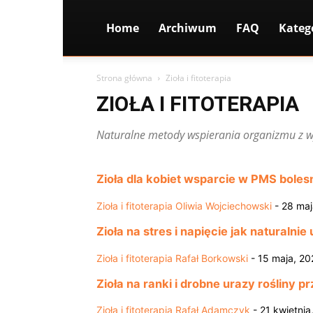
Home
Archiwum
FAQ
Kateg
Strona główna
Zioła i fitoterapia
ZIOŁA I FITOTERAPIA
Naturalne metody wspierania organizmu z wyk
Zioła dla kobiet wsparcie w PMS bole
Zioła i fitoterapia
Oliwia Wojciechowski
-
28 maj
Zioła na stres i napięcie jak naturalni
Zioła i fitoterapia
Rafał Borkowski
-
15 maja, 20
Zioła na ranki i drobne urazy rośliny 
Zioła i fitoterapia
Rafał Adamczyk
-
21 kwietnia