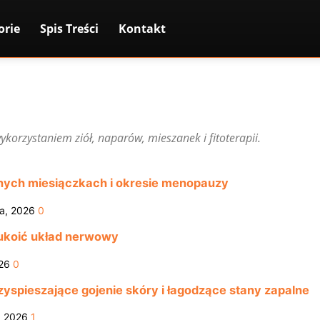
orie
Spis Treści
Kontakt
orzystaniem ziół, naparów, mieszanek i fitoterapii.
snych miesiączkach i okresie menopauzy
a, 2026
0
e ukoić układ nerwowy
26
0
przyspieszające gojenie skóry i łagodzące stany zapalne
, 2026
1